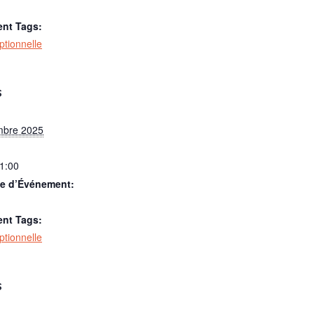
nt Tags:
optionnelle
S
mbre 2025
21:00
ie d’Événement:
nt Tags:
optionnelle
S